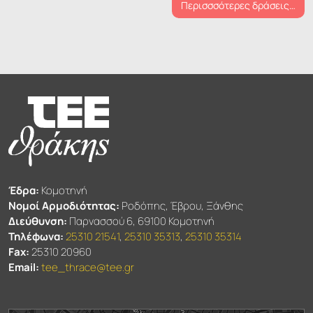
Περισσσότερες δράσεις…
Έδρα:
Κομοτηνή
Νομοί Αρμοδιότητας:
Ροδόπης, Έβρου, Ξάνθης
Διεύθυνση:
Παρνασσού 6, 69100 Κομοτηνή
Τηλέφωνα:
25310 21541
,
25310 35313
,
25310 35314
Fax:
25310 20960
Email:
tee_thrace@tee.gr