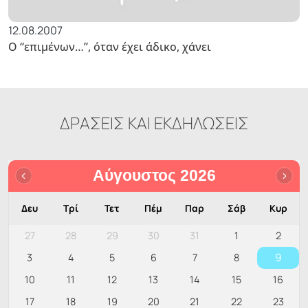
12.08.2007
Ο “επιμένων…”, όταν έχει άδικο, χάνει
ΔΡΑΣΕΙΣ ΚΑΙ ΕΚΔΗΛΩΣΕΙΣ
Αύγουστος 2026
Δευ
Τρί
Τετ
Πέμ
Παρ
Σάβ
Κυρ
27
28
29
30
31
1
2
9
3
4
5
6
7
8
10
11
12
13
14
15
16
17
18
19
20
21
22
23