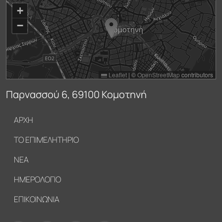
+
−
Leaflet
|
©
OpenStreetMap
contributors
Παρνασσού 6, 69100 Κομοτηνή
Υποσέλιδο
ΑΡΧΗ
ΤΟ ΕΠΙΜΕΛΗΤΗΡΙΟ
ΝΕΑ
ΗΜΕΡΟΛΟΓΙΟ
ΕΠΙΚΟΙΝΩΝΙΑ