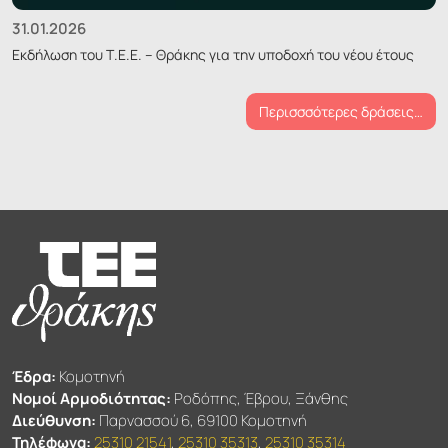
31.01.2026
Εκδήλωση του Τ.Ε.Ε. – Θράκης για την υποδοχή του νέου έτους
Περισσσότερες δράσεις…
Έδρα:
Κομοτηνή
Νομοί Αρμοδιότητας:
Ροδόπης, Έβρου, Ξάνθης
Διεύθυνση:
Παρνασσού 6, 69100 Κομοτηνή
Τηλέφωνα:
25310 21541
,
25310 35313
,
25310 35314