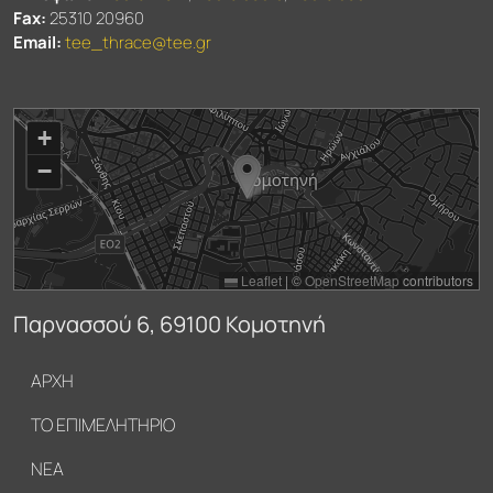
Fax:
25310 20960
Email:
tee_thrace@tee.gr
+
−
Leaflet
|
©
OpenStreetMap
contributors
Παρνασσού 6, 69100 Κομοτηνή
Υποσέλιδο
ΑΡΧΗ
ΤΟ ΕΠΙΜΕΛΗΤΗΡΙΟ
ΝΕΑ