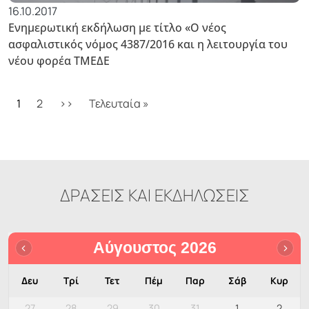
16.10.2017
Ενημερωτική εκδήλωση με τίτλο «Ο νέος
ασφαλιστικός νόμος 4387/2016 και η λειτουργία του
νέου φορέα ΤΜΕΔΕ
Σελιδοποίηση
Next page
Last page
1
2
››
Τελευταία »
ΔΡΑΣΕΙΣ ΚΑΙ ΕΚΔΗΛΩΣΕΙΣ
Αύγουστος 2026
Δευ
Τρί
Τετ
Πέμ
Παρ
Σάβ
Κυρ
27
28
29
30
31
1
2